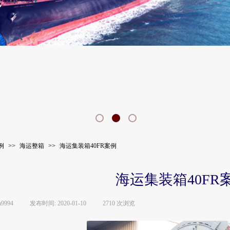
例
>>
海运整箱
>>
海运集装箱40FR案例
海运集装箱40FR
a9994
|
发布时间:
2020-01-10
|
2710
次浏览
|