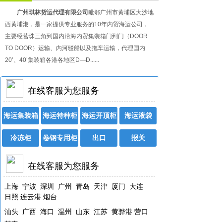
广州琪林货运代理有限公司
毗邻广州市黄埔区大沙地
西黄埔港，是一家提供专业服务的10年内贸海运公司，
主要经营珠三角到国内沿海内贸集装箱门到门（DOOR
TO DOOR）运输、内河驳船以及拖车运输，代理国内
20’、40’集装箱各港各地区D—D......
在线客服为您服务
海运集装箱
海运特种柜
海运开顶柜
海运液袋
冷冻柜
卷钢专用柜
出口
报关
在线客服为您服务
上海 宁波 深圳 广州 青岛 天津 厦门 大连
日照 连云港 烟台
广西
海口
温州
山东
江苏
黄骅港 营口
汕头