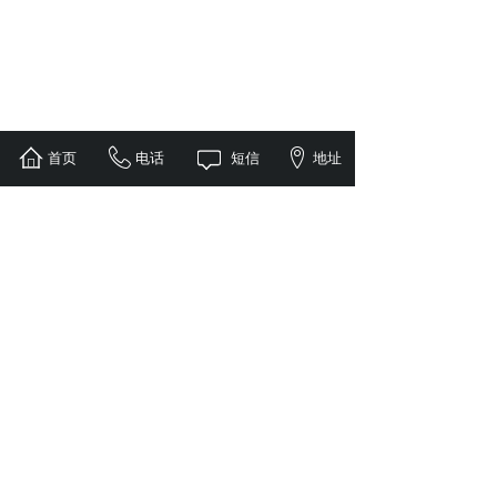
首页
电话
短信
地址
日照海运集装箱运输
营口海运公司集装箱
门......
运......
新闻资讯
NEWS
MROE
[行业动态]
国内海运合同 广州海运到
2021-05-29
[海运知识]
国内海运费价格查询就找琪
2021-05-27
[行业动态]
国内海运 内贸水运 上海
2021-05-25